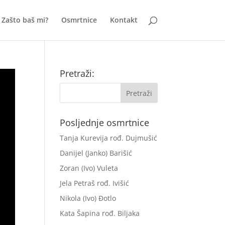
Zašto baš mi?
Osmrtnice
Kontakt
Pretraži:
Posljednje osmrtnice
Tanja Kurevija rođ. Dujmušić
Danijel (Janko) Barišić
Zoran (Ivo) Vuleta
Jela Petraš rođ. Ivišić
Nikola (Ivo) Đotlo
Kata Šapina rođ. Biljaka