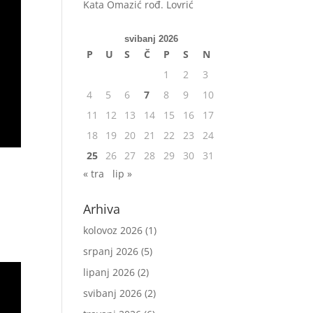
Kata Omazić rođ. Lovrić
svibanj 2026
P
U
S
Č
P
S
N
1
2
3
4
5
6
7
8
9
10
11
12
13
14
15
16
17
18
19
20
21
22
23
24
25
26
27
28
29
30
31
« tra
lip »
Arhiva
kolovoz 2026
(1)
srpanj 2026
(5)
lipanj 2026
(2)
svibanj 2026
(2)