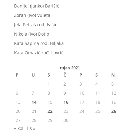
Danijel (Janko) Barišić
Zoran (Ivo) Vuleta
Jela Petraš rođ. Ivišić
Nikola (Ivo) Đotlo
Kata Šapina rođ. Biljaka
Kata Omazić rođ. Lovrić
rujan 2021
P
U
S
Č
P
S
N
1
2
3
4
5
6
7
8
9
10
11
12
13
14
15
16
17
18
19
20
21
22
23
24
25
26
27
28
29
30
« kol
lis »