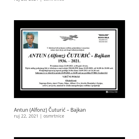
Antun (Alfonz) Čuturić – Bajkan
ruj 22, 2021
|
osmrtnice