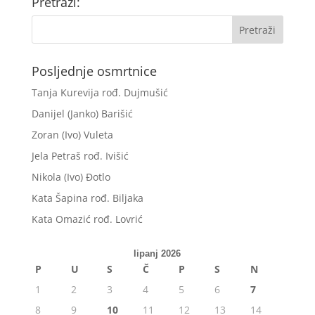
Pretraži:
Posljednje osmrtnice
Tanja Kurevija rođ. Dujmušić
Danijel (Janko) Barišić
Zoran (Ivo) Vuleta
Jela Petraš rođ. Ivišić
Nikola (Ivo) Đotlo
Kata Šapina rođ. Biljaka
Kata Omazić rođ. Lovrić
lipanj 2026
P
U
S
Č
P
S
N
1
2
3
4
5
6
7
8
9
10
11
12
13
14