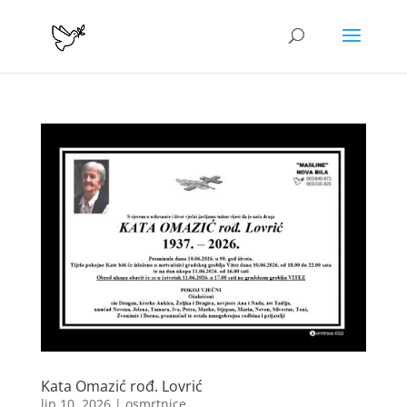
Kata Omazić rođ. Lovrić
lip 10, 2026
|
osmrtnice