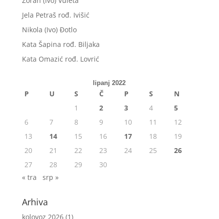
Zoran (Ivo) Vuleta
Jela Petraš rođ. Ivišić
Nikola (Ivo) Đotlo
Kata Šapina rođ. Biljaka
Kata Omazić rođ. Lovrić
lipanj 2022
P
U
S
Č
P
S
N
1
2
3
4
5
6
7
8
9
10
11
12
13
14
15
16
17
18
19
20
21
22
23
24
25
26
27
28
29
30
« tra
srp »
Arhiva
kolovoz 2026
(1)