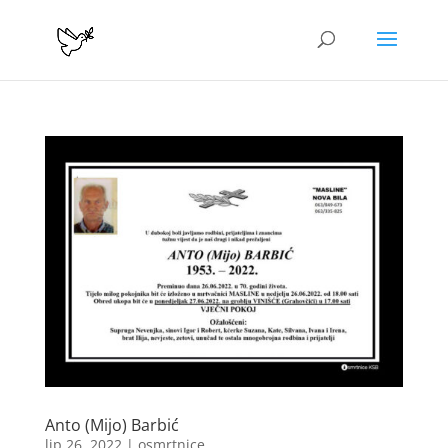
Anto (Mijo) Barbić
lip 26, 2022
|
osmrtnice