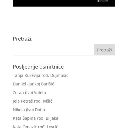
Pretraži:
Posljednje osmrtnice
Tanja Kurevija rođ. Dujmušić
Danijel (Janko) Barišić
Zoran (Ivo) Vuleta
Jela Petraš rođ. Ivišić
Nikola (Ivo) Đotlo
Kata Šapina rođ. Biljaka
Kata Omazić rođ. Lovrić