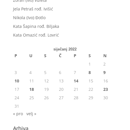
Zoran (Ivo) Vuleta
Jela Petraš rođ. Ivišić
Nikola (Ivo) Đotlo
Kata Šapina rođ. Biljaka
Kata Omazić rođ. Lovrić
siječanj 2022
P
U
S
Č
P
S
N
1
2
3
4
5
6
7
8
9
10
11
12
13
14
15
16
17
18
19
20
21
22
23
24
25
26
27
28
29
30
31
« pro
velj »
Arhiva