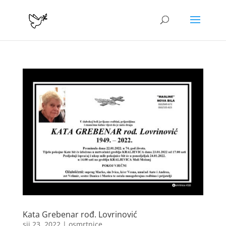
Kata Grebenar rođ. Lovrinović
sij 23, 2022
|
osmrtnice