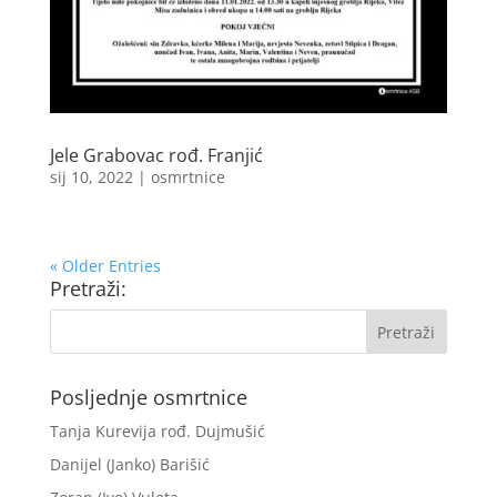
Jele Grabovac rođ. Franjić
sij 10, 2022
|
osmrtnice
« Older Entries
Pretraži:
Posljednje osmrtnice
Tanja Kurevija rođ. Dujmušić
Danijel (Janko) Barišić