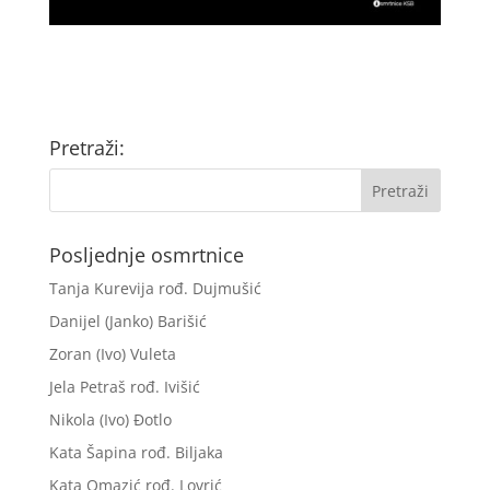
Pretraži:
Posljednje osmrtnice
Tanja Kurevija rođ. Dujmušić
Danijel (Janko) Barišić
Zoran (Ivo) Vuleta
Jela Petraš rođ. Ivišić
Nikola (Ivo) Đotlo
Kata Šapina rođ. Biljaka
Kata Omazić rođ. Lovrić