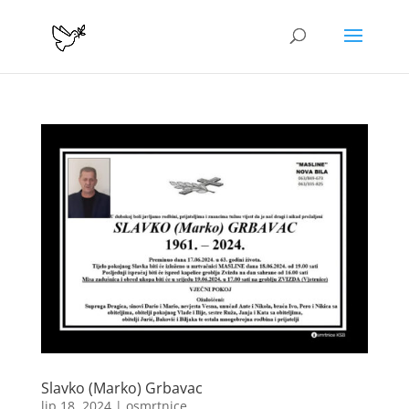
Slavko (Marko) Grbavac
lip 18, 2024
|
osmrtnice