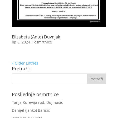
Elizabeta (Anto) Duvnjak
lip 8, 2024
|
osmrtnice
« Older Entries
Pretraži:
Posljednje osmrtnice
Tanja Kurevija rođ. Dujmušić
Danijel (Janko) Barišić