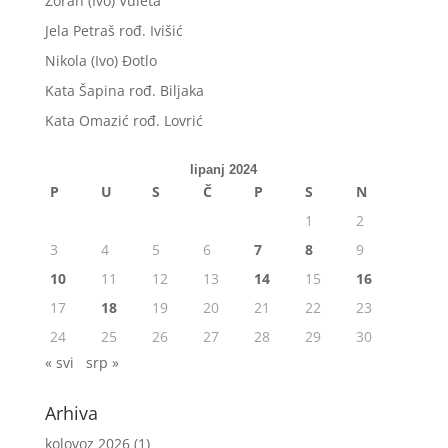
Zoran (Ivo) Vuleta
Jela Petraš rođ. Ivišić
Nikola (Ivo) Đotlo
Kata Šapina rođ. Biljaka
Kata Omazić rođ. Lovrić
lipanj 2024
P
U
S
Č
P
S
N
1
2
3
4
5
6
7
8
9
10
11
12
13
14
15
16
17
18
19
20
21
22
23
24
25
26
27
28
29
30
« svi
srp »
Arhiva
kolovoz 2026
(1)