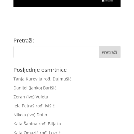
Pretraži:
Posljednje osmrtnice
Tanja Kurevija rođ. Dujmušić
Danijel (Janko) Barišić
Zoran (Ivo) Vuleta
Jela Petraš rođ. Ivišić
Nikola (Ivo) Đotlo
Kata Šapina rođ. Biljaka
Kata Omazić rođ. Lovrić