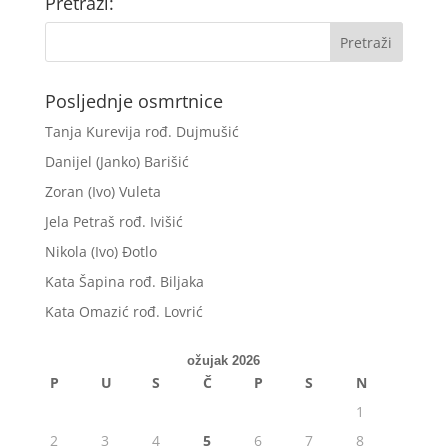
Pretraži:
Posljednje osmrtnice
Tanja Kurevija rođ. Dujmušić
Danijel (Janko) Barišić
Zoran (Ivo) Vuleta
Jela Petraš rođ. Ivišić
Nikola (Ivo) Đotlo
Kata Šapina rođ. Biljaka
Kata Omazić rođ. Lovrić
ožujak 2026
P
U
S
Č
P
S
N
1
2
3
4
5
6
7
8