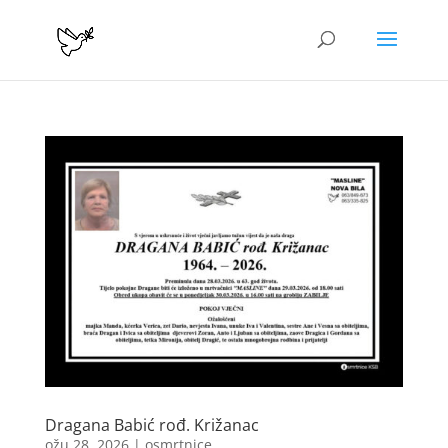
Dragana Babić rođ. Križanac
ožu 28, 2026
|
osmrtnice