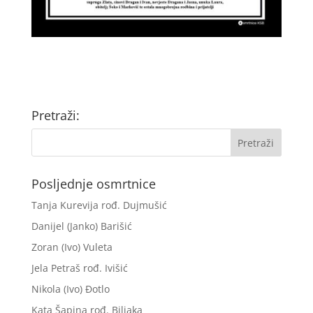
Pretraži:
Posljednje osmrtnice
Tanja Kurevija rođ. Dujmušić
Danijel (Janko) Barišić
Zoran (Ivo) Vuleta
Jela Petraš rođ. Ivišić
Nikola (Ivo) Đotlo
Kata Šapina rođ. Biljaka