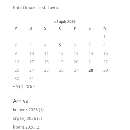
Kata Omazić rođ. Lovrić
ožujak 2026
P
U
S
Č
P
S
N
1
2
3
4
5
6
7
8
9
10
11
12
13
14
15
16
17
18
19
20
21
22
23
24
25
26
27
28
29
30
31
« velj
tra »
Arhiva
kolovoz 2026
(1)
srpanj 2026
(5)
lipanj 2026
(2)