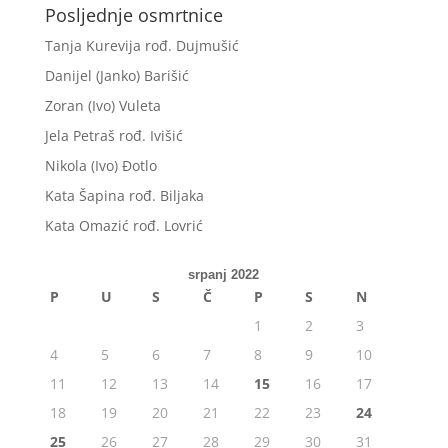
Posljednje osmrtnice
Tanja Kurevija rođ. Dujmušić
Danijel (Janko) Barišić
Zoran (Ivo) Vuleta
Jela Petraš rođ. Ivišić
Nikola (Ivo) Đotlo
Kata Šapina rođ. Biljaka
Kata Omazić rođ. Lovrić
srpanj 2022
P
U
S
Č
P
S
N
1
2
3
4
5
6
7
8
9
10
11
12
13
14
15
16
17
18
19
20
21
22
23
24
25
26
27
28
29
30
31