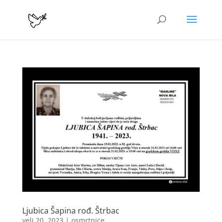
Ljubica Šapina rođ. Štrbac
velj 20, 2023
|
osmrtnice