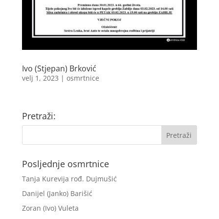
Ivo (Stjepan) Brković
velj 1, 2023
|
osmrtnice
Pretraži:
Posljednje osmrtnice
Tanja Kurevija rođ. Dujmušić
Danijel (Janko) Barišić
Zoran (Ivo) Vuleta