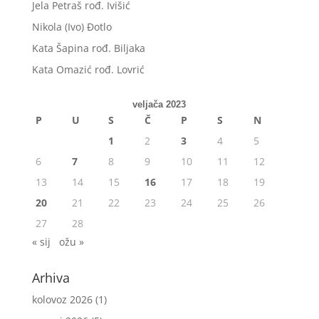
Jela Petraš rođ. Ivišić
Nikola (Ivo) Đotlo
Kata Šapina rođ. Biljaka
Kata Omazić rođ. Lovrić
veljača 2023
P
U
S
Č
P
S
N
1
2
3
4
5
6
7
8
9
10
11
12
13
14
15
16
17
18
19
20
21
22
23
24
25
26
27
28
« sij
ožu »
Arhiva
kolovoz 2026
(1)