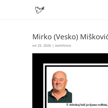
Mirko (Vesko) Miškovi
svi 25, 2026
|
osmrtnice