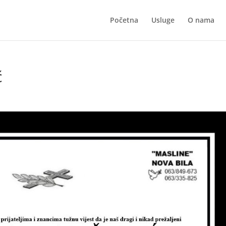
Početna
Usluge
O nama
ć