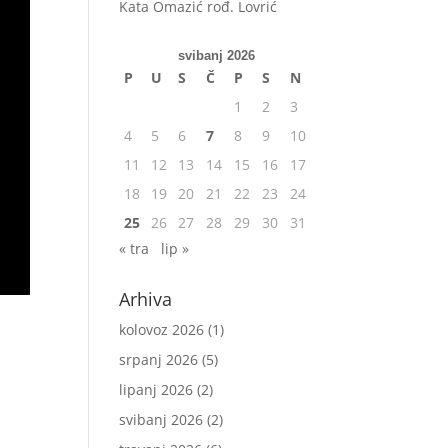
Kata Omazić rođ. Lovrić
svibanj 2026
P
U
S
Č
P
S
N
1
2
3
4
5
6
7
8
9
10
11
12
13
14
15
16
17
18
19
20
21
22
23
24
25
26
27
28
29
30
31
« tra
lip »
Arhiva
kolovoz 2026
(1)
srpanj 2026
(5)
lipanj 2026
(2)
svibanj 2026
(2)