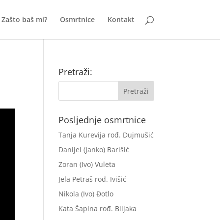
Zašto baš mi?
Osmrtnice
Kontakt
Pretraži:
Posljednje osmrtnice
Tanja Kurevija rođ. Dujmušić
Danijel (Janko) Barišić
Zoran (Ivo) Vuleta
Jela Petraš rođ. Ivišić
Nikola (Ivo) Đotlo
Kata Šapina rođ. Biljaka