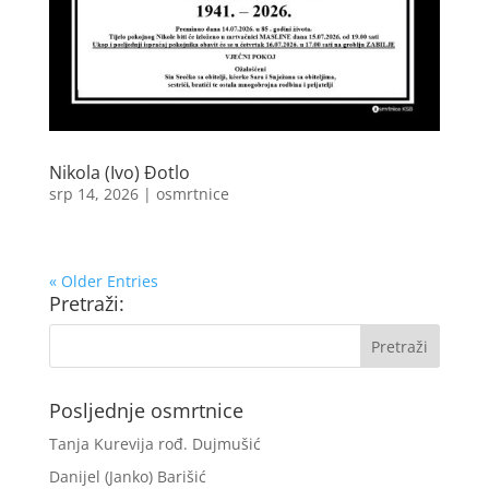
Nikola (Ivo) Đotlo
srp 14, 2026
|
osmrtnice
« Older Entries
Pretraži:
Posljednje osmrtnice
Tanja Kurevija rođ. Dujmušić
Danijel (Janko) Barišić