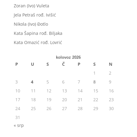
Zoran (Ivo) Vuleta
Jela Petraš rođ. Ivišić
Nikola (Ivo) Đotlo
Kata Šapina rođ. Biljaka
Kata Omazić rođ. Lovrić
kolovoz 2026
P
U
S
Č
P
S
N
1
2
3
4
5
6
7
8
9
10
11
12
13
14
15
16
17
18
19
20
21
22
23
24
25
26
27
28
29
30
31
« srp