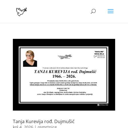
Tanja Kurevija rođ. Dujmušić
kol 4, 2026
|
osmrtnice