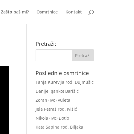
Zašto baš mi?
Osmrtnice
Kontakt
Pretraži:
Posljednje osmrtnice
Tanja Kurevija rođ. Dujmušić
Danijel (Janko) Barišić
Zoran (Ivo) Vuleta
Jela Petraš rođ. Ivišić
Nikola (Ivo) Đotlo
Kata Šapina rođ. Biljaka