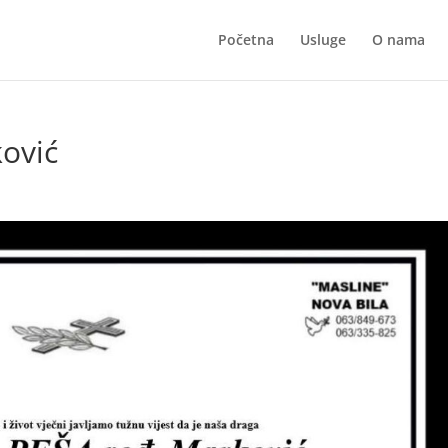
Početna
Usluge
O nama
ković