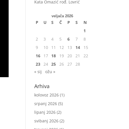
Kata Omazić rođ. Lovrić
veljača 2026
P
U
S
Č
P
S
N
1
2
3
4
5
6
7
8
9
10
11
12
13
14
15
16
17
18
19
20
21
22
23
24
25
26
27
28
« sij
ožu »
Arhiva
kolovoz 2026
(1)
srpanj 2026
(5)
lipanj 2026
(2)
svibanj 2026
(2)