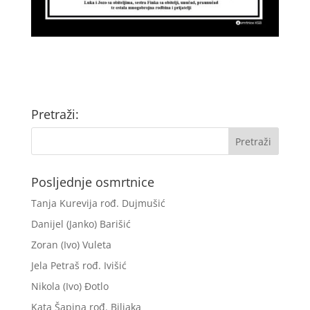
Pretraži:
Posljednje osmrtnice
Tanja Kurevija rođ. Dujmušić
Danijel (Janko) Barišić
Zoran (Ivo) Vuleta
Jela Petraš rođ. Ivišić
Nikola (Ivo) Đotlo
Kata Šapina rođ. Biljaka