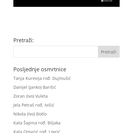
Pretraži:
Posljednje osmrtnice
Tanja Kurevija rođ. Dujmušić
Danijel (Janko) Barišić
Zoran (Ivo) Vuleta
Jela Petraš rođ. Ivišić
Nikola (Ivo) Đotlo
Kata Šapina rođ. Biljaka
Kata Omazić rođ. Lovrić