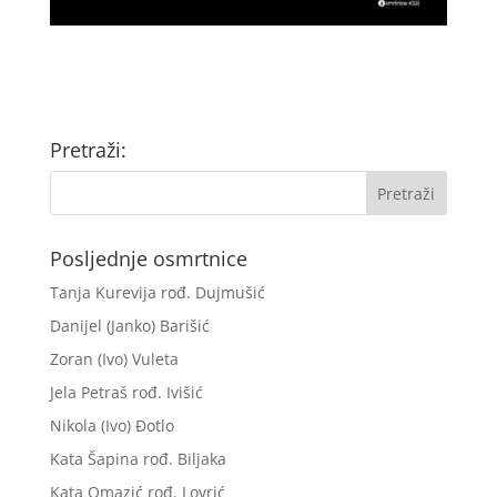
Pretraži:
Posljednje osmrtnice
Tanja Kurevija rođ. Dujmušić
Danijel (Janko) Barišić
Zoran (Ivo) Vuleta
Jela Petraš rođ. Ivišić
Nikola (Ivo) Đotlo
Kata Šapina rođ. Biljaka
Kata Omazić rođ. Lovrić