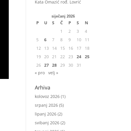
Kata Omazić rođ. Lovrić
siječanj 2026
P
U
S
Č
P
S
N
1
2
3
4
5
6
7
8
9
10
11
12
13
14
15
16
17
18
19
20
21
22
23
24
25
26
27
28
29
30
31
« pro
velj »
Arhiva
kolovoz 2026
(1)
srpanj 2026
(5)
lipanj 2026
(2)
svibanj 2026
(2)