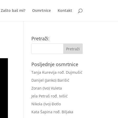
Zašto baš mi?
Osmrtnice
Kontakt
Pretraži:
Posljednje osmrtnice
Tanja Kurevija rođ. Dujmušić
Danijel (Janko) Barišić
Zoran (Ivo) Vuleta
Jela Petraš rođ. Ivišić
Nikola (Ivo) Đotlo
Kata Šapina rođ. Biljaka