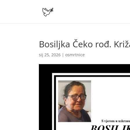
Bosiljka Čeko rođ. Kri
sij 25, 2026
|
osmrtnice