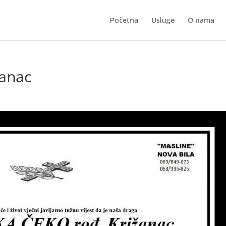
Početna
Usluge
O nama
žanac