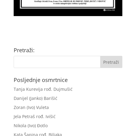
Pretraži:
Posljednje osmrtnice
Tanja Kurevija rođ. Dujmušić
Danijel (Janko) Barišić
Zoran (Ivo) Vuleta
Jela Petraš rođ. Ivišić
Nikola (Ivo) Đotlo
Kata Šapina rođ. Biljaka