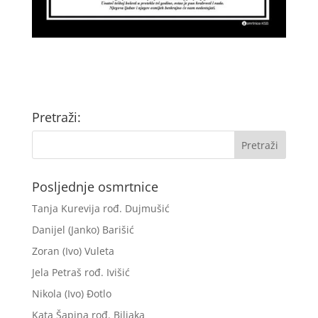
Pretraži:
Posljednje osmrtnice
Tanja Kurevija rođ. Dujmušić
Danijel (Janko) Barišić
Zoran (Ivo) Vuleta
Jela Petraš rođ. Ivišić
Nikola (Ivo) Đotlo
Kata Šapina rođ. Biljaka