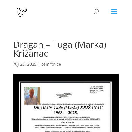
Dragan – Tuga (Marka)
Križanac
ruj 23, 2025
|
osmrtnice