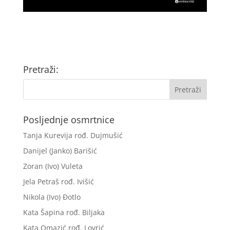
Pretraži:
Posljednje osmrtnice
Tanja Kurevija rođ. Dujmušić
Danijel (Janko) Barišić
Zoran (Ivo) Vuleta
Jela Petraš rođ. Ivišić
Nikola (Ivo) Đotlo
Kata Šapina rođ. Biljaka
Kata Omazić rođ. Lovrić