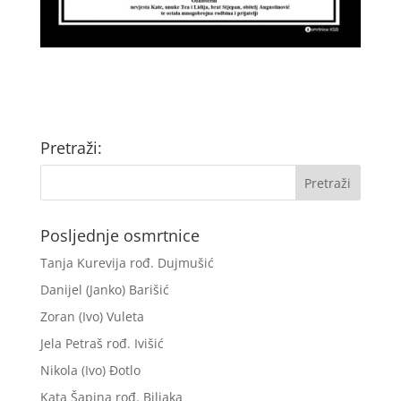
Pretraži:
Posljednje osmrtnice
Tanja Kurevija rođ. Dujmušić
Danijel (Janko) Barišić
Zoran (Ivo) Vuleta
Jela Petraš rođ. Ivišić
Nikola (Ivo) Đotlo
Kata Šapina rođ. Biljaka