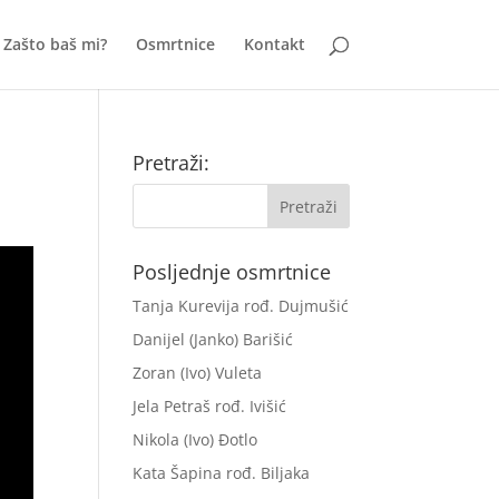
Zašto baš mi?
Osmrtnice
Kontakt
Pretraži:
Posljednje osmrtnice
Tanja Kurevija rođ. Dujmušić
Danijel (Janko) Barišić
Zoran (Ivo) Vuleta
Jela Petraš rođ. Ivišić
Nikola (Ivo) Đotlo
Kata Šapina rođ. Biljaka