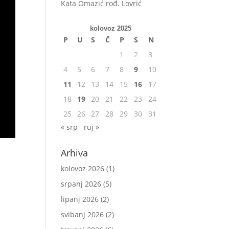
Kata Omazić rođ. Lovrić
kolovoz 2025
P
U
S
Č
P
S
N
1
2
3
4
5
6
7
8
9
10
11
12
13
14
15
16
17
18
19
20
21
22
23
24
25
26
27
28
29
30
31
« srp
ruj »
Arhiva
kolovoz 2026
(1)
srpanj 2026
(5)
lipanj 2026
(2)
svibanj 2026
(2)