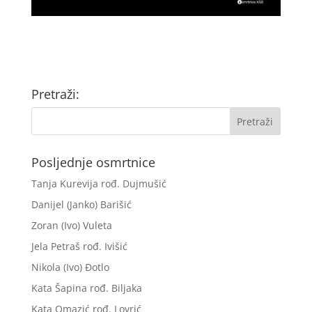
Pretraži:
Posljednje osmrtnice
Tanja Kurevija rođ. Dujmušić
Danijel (Janko) Barišić
Zoran (Ivo) Vuleta
Jela Petraš rođ. Ivišić
Nikola (Ivo) Đotlo
Kata Šapina rođ. Biljaka
Kata Omazić rođ. Lovrić