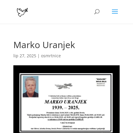
Marko Uranjek
lip 27, 2025
|
osmrtnice