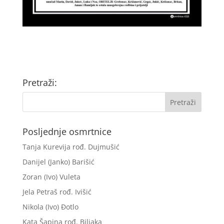
Pretraži:
Posljednje osmrtnice
Tanja Kurevija rođ. Dujmušić
Danijel (Janko) Barišić
Zoran (Ivo) Vuleta
Jela Petraš rođ. Ivišić
Nikola (Ivo) Đotlo
Kata Šapina rođ. Biljaka