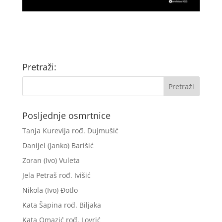
Pretraži:
Posljednje osmrtnice
Tanja Kurevija rođ. Dujmušić
Danijel (Janko) Barišić
Zoran (Ivo) Vuleta
Jela Petraš rođ. Ivišić
Nikola (Ivo) Đotlo
Kata Šapina rođ. Biljaka
Kata Omazić rođ. Lovrić