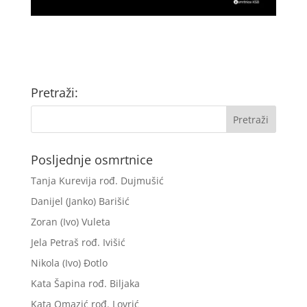
Pretraži:
Posljednje osmrtnice
Tanja Kurevija rođ. Dujmušić
Danijel (Janko) Barišić
Zoran (Ivo) Vuleta
Jela Petraš rođ. Ivišić
Nikola (Ivo) Đotlo
Kata Šapina rođ. Biljaka
Kata Omazić rođ. Lovrić