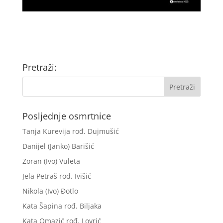
Pretraži:
Posljednje osmrtnice
Tanja Kurevija rođ. Dujmušić
Danijel (Janko) Barišić
Zoran (Ivo) Vuleta
Jela Petraš rođ. Ivišić
Nikola (Ivo) Đotlo
Kata Šapina rođ. Biljaka
Kata Omazić rođ. Lovrić