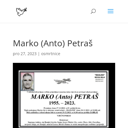
Marko (Anto) Petraš
pro 27, 2023
|
osmrtnice