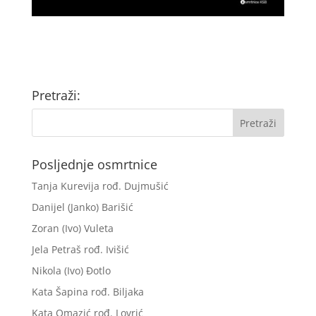
Pretraži:
Posljednje osmrtnice
Tanja Kurevija rođ. Dujmušić
Danijel (Janko) Barišić
Zoran (Ivo) Vuleta
Jela Petraš rođ. Ivišić
Nikola (Ivo) Đotlo
Kata Šapina rođ. Biljaka
Kata Omazić rođ. Lovrić