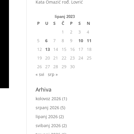
Kata Omazić rođ. Lovrić
lipanj 2023
P
U
S
Č
P
S
N
1
2
3
4
5
6
7
8
9
10
11
12
13
14
15
16
17
18
19
20
21
22
23
24
25
26
27
28
29
30
« svi
srp »
Arhiva
kolovoz 2026
(1)
srpanj 2026
(5)
lipanj 2026
(2)
svibanj 2026
(2)