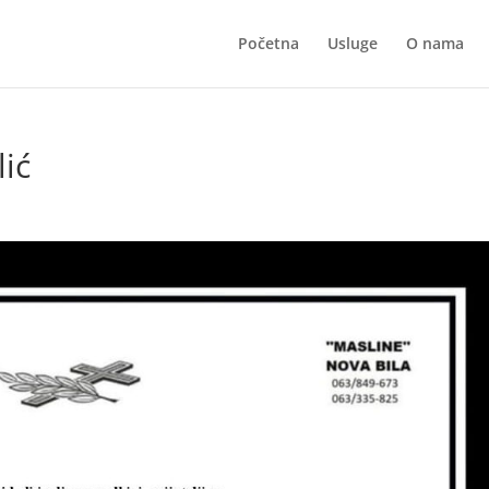
Početna
Usluge
O nama
lić