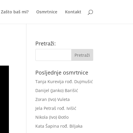
Zašto baš mi?
Osmrtnice
Kontakt
Pretraži:
Posljednje osmrtnice
Tanja Kurevija rođ. Dujmušić
Danijel (Janko) Barišić
Zoran (Ivo) Vuleta
Jela Petraš rođ. Ivišić
Nikola (Ivo) Đotlo
Kata Šapina rođ. Biljaka