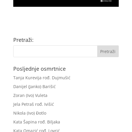
Pretraži:
Posljednje osmrtnice
Tanja Kurevija rođ. Dujmušić
Danijel (Janko) Barišić
Zoran (Ivo) Vuleta
Jela Petraš rođ. Ivišić
Nikola (Ivo) Đotlo
Kata Šapina rođ. Biljaka
Kata Omazić rođ. Lovrić