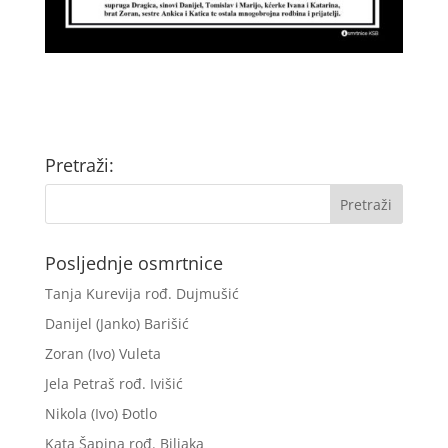
Pretraži:
Posljednje osmrtnice
Tanja Kurevija rođ. Dujmušić
Danijel (Janko) Barišić
Zoran (Ivo) Vuleta
Jela Petraš rođ. Ivišić
Nikola (Ivo) Đotlo
Kata Šapina rođ. Biljaka