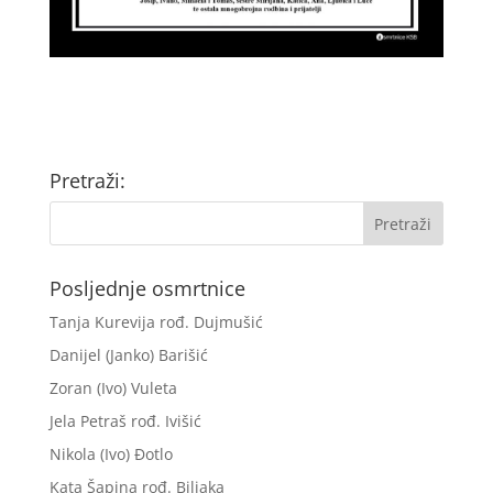
Pretraži:
Posljednje osmrtnice
Tanja Kurevija rođ. Dujmušić
Danijel (Janko) Barišić
Zoran (Ivo) Vuleta
Jela Petraš rođ. Ivišić
Nikola (Ivo) Đotlo
Kata Šapina rođ. Biljaka