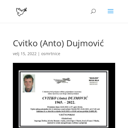
Cvitko (Anto) Dujmović
velj 15, 2022
|
osmrtnice