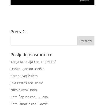
Pretraži:
Posljednje osmrtnice
Tanja Kurevija rođ. Dujmušić
Danijel (Janko) Barišić
Zoran (Ivo) Vuleta
Jela Petraš rođ. Ivišić
Nikola (Ivo) Đotlo
Kata Šapina rođ. Biljaka
Kata Omazić rođ. Lovrić