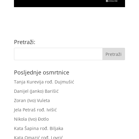
Pretraži:
Posljednje osmrtnice
Tanja Kurevija rođ. Dujmušić
Danijel (Janko) Barišić
Zoran (Ivo) Vuleta
Jela Petraš rođ. Ivišić
Nikola (Ivo) Đotlo
Kata Šapina rođ. Biljaka
Kata Omazić rođ. Lovrić