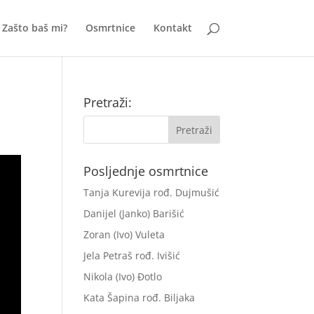
Zašto baš mi?
Osmrtnice
Kontakt
Pretraži:
Posljednje osmrtnice
Tanja Kurevija rođ. Dujmušić
Danijel (Janko) Barišić
Zoran (Ivo) Vuleta
Jela Petraš rođ. Ivišić
Nikola (Ivo) Đotlo
Kata Šapina rođ. Biljaka