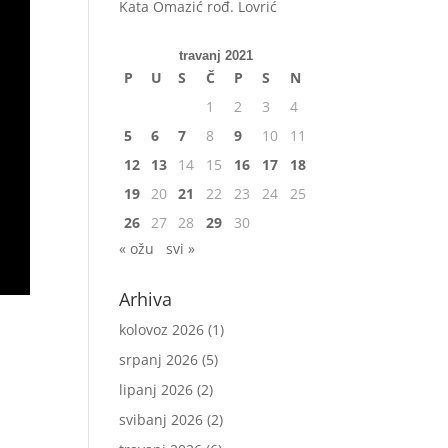
Kata Omazić rođ. Lovrić
travanj 2021
P
U
S
Č
P
S
N
1
2
3
4
5
6
7
8
9
10
11
12
13
14
15
16
17
18
19
20
21
22
23
24
25
26
27
28
29
30
« ožu
svi »
Arhiva
kolovoz 2026
(1)
srpanj 2026
(5)
lipanj 2026
(2)
svibanj 2026
(2)