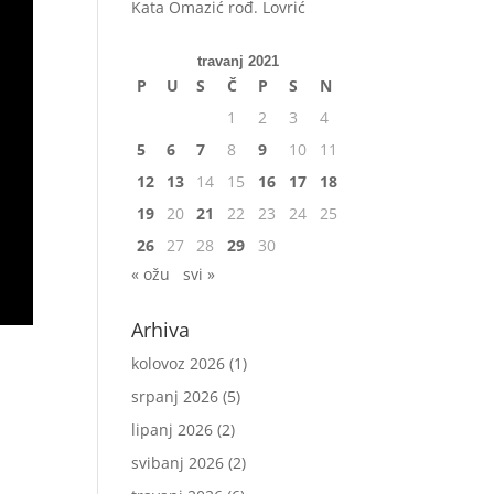
Kata Omazić rođ. Lovrić
travanj 2021
P
U
S
Č
P
S
N
1
2
3
4
5
6
7
8
9
10
11
12
13
14
15
16
17
18
19
20
21
22
23
24
25
26
27
28
29
30
« ožu
svi »
Arhiva
kolovoz 2026
(1)
srpanj 2026
(5)
lipanj 2026
(2)
svibanj 2026
(2)