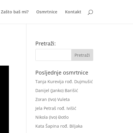
Zašto baš mi?
Osmrtnice
Kontakt
Pretraži:
Posljednje osmrtnice
Tanja Kurevija rođ. Dujmušić
Danijel (Janko) Barišić
Zoran (Ivo) Vuleta
Jela Petraš rođ. Ivišić
Nikola (Ivo) Đotlo
Kata Šapina rođ. Biljaka