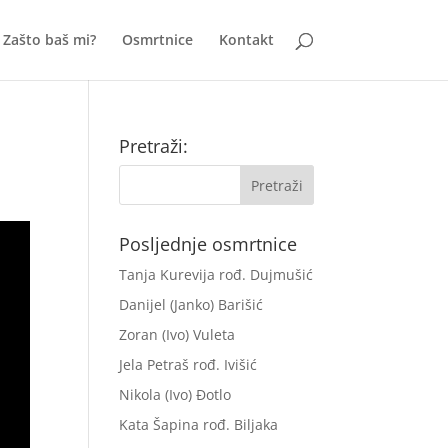
Zašto baš mi?
Osmrtnice
Kontakt
Pretraži:
Posljednje osmrtnice
Tanja Kurevija rođ. Dujmušić
Danijel (Janko) Barišić
Zoran (Ivo) Vuleta
Jela Petraš rođ. Ivišić
Nikola (Ivo) Đotlo
Kata Šapina rođ. Biljaka