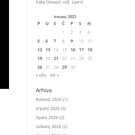
Kata Omazić rođ. Lovrić
travanj 2021
P
U
S
Č
P
S
N
1
2
3
4
5
6
7
8
9
10
11
12
13
14
15
16
17
18
19
20
21
22
23
24
25
26
27
28
29
30
« ožu
svi »
Arhiva
kolovoz 2026
(1)
srpanj 2026
(5)
lipanj 2026
(2)
svibanj 2026
(2)