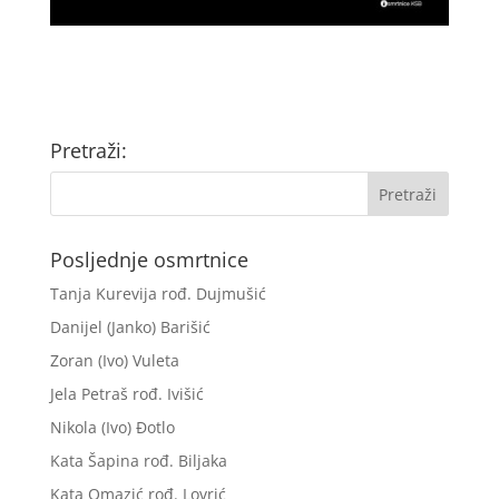
Pretraži:
Posljednje osmrtnice
Tanja Kurevija rođ. Dujmušić
Danijel (Janko) Barišić
Zoran (Ivo) Vuleta
Jela Petraš rođ. Ivišić
Nikola (Ivo) Đotlo
Kata Šapina rođ. Biljaka
Kata Omazić rođ. Lovrić