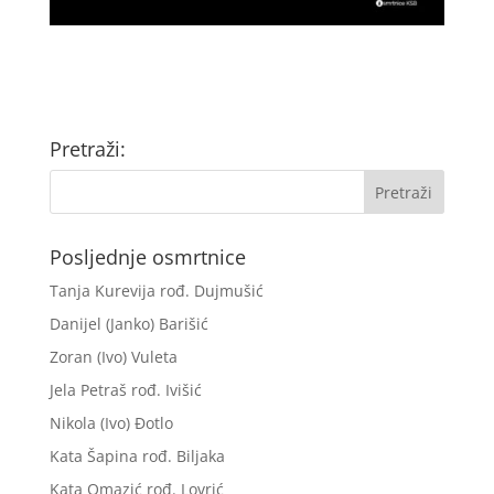
Pretraži:
Posljednje osmrtnice
Tanja Kurevija rođ. Dujmušić
Danijel (Janko) Barišić
Zoran (Ivo) Vuleta
Jela Petraš rođ. Ivišić
Nikola (Ivo) Đotlo
Kata Šapina rođ. Biljaka
Kata Omazić rođ. Lovrić