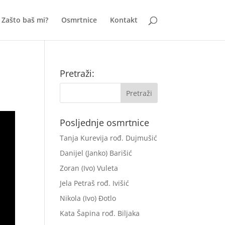
Zašto baš mi?
Osmrtnice
Kontakt
Pretraži:
Posljednje osmrtnice
Tanja Kurevija rođ. Dujmušić
Danijel (Janko) Barišić
Zoran (Ivo) Vuleta
Jela Petraš rođ. Ivišić
Nikola (Ivo) Đotlo
Kata Šapina rođ. Biljaka