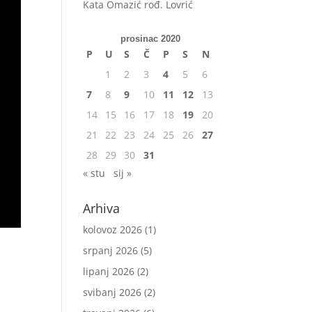
Kata Omazić rođ. Lovrić
prosinac 2020
P
U
S
Č
P
S
N
1
2
3
4
5
6
7
8
9
10
11
12
13
14
15
16
17
18
19
20
21
22
23
24
25
26
27
28
29
30
31
« stu
sij »
Arhiva
kolovoz 2026
(1)
srpanj 2026
(5)
lipanj 2026
(2)
svibanj 2026
(2)