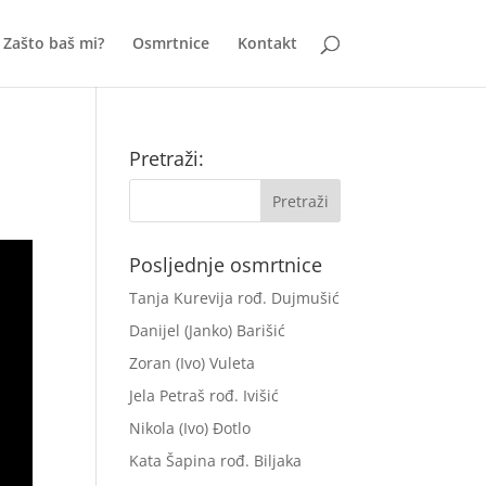
Zašto baš mi?
Osmrtnice
Kontakt
Pretraži:
Posljednje osmrtnice
Tanja Kurevija rođ. Dujmušić
Danijel (Janko) Barišić
Zoran (Ivo) Vuleta
Jela Petraš rođ. Ivišić
Nikola (Ivo) Đotlo
Kata Šapina rođ. Biljaka