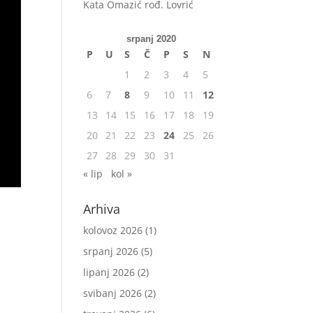
Kata Omazić rođ. Lovrić
srpanj 2020
P
U
S
Č
P
S
N
1
2
3
4
5
6
7
8
9
10
11
12
13
14
15
16
17
18
19
20
21
22
23
24
25
26
27
28
29
30
31
« lip
kol »
Arhiva
kolovoz 2026
(1)
srpanj 2026
(5)
lipanj 2026
(2)
svibanj 2026
(2)