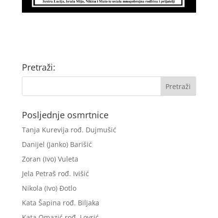
Pretraži:
Posljednje osmrtnice
Tanja Kurevija rođ. Dujmušić
Danijel (Janko) Barišić
Zoran (Ivo) Vuleta
Jela Petraš rođ. Ivišić
Nikola (Ivo) Đotlo
Kata Šapina rođ. Biljaka
Kata Omazić rođ. Lovrić