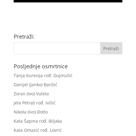
Pretraži:
Posljednje osmrtnice
Tanja Kurevija rođ. Dujmušić
Danijel (Janko) Barišić
Zoran (Ivo) Vuleta
Jela Petraš rođ. Ivišić
Nikola (Ivo) Đotlo
Kata Šapina rođ. Biljaka
Kata Omazić rođ. Lovrić